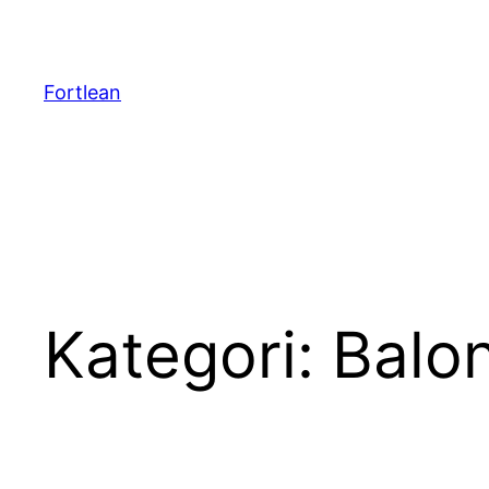
Lewati
ke
konten
Fortlean
Kategori:
Balo