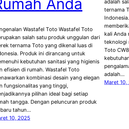
Rumah Anda
adalah sa
ternama To
Indonesia.
memberik
ngenalan Wastafel Toto Wastafel Toto
kali And
rupakan salah satu produk unggulan dari
teknologi
rek ternama Toto yang dikenal luas di
Toto CW8
donesia. Produk ini dirancang untuk
kebutuhan
menuhi kebutuhan sanitasi yang higienis
pengalama
n efisien di rumah. Wastafel Toto
adalah…
nawarkan kombinasi desain yang elegan
Maret 10,
n fungsionalitas yang tinggi,
njadikannya pilihan ideal bagi setiap
mah tangga. Dengan peluncuran produk
rbaru tahun…
ret 10, 2025