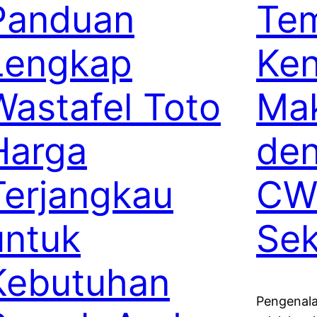
Panduan
Te
Lengkap
Ke
Wastafel Toto
Mak
Harga
den
Terjangkau
CW
untuk
Sek
Kebutuhan
Pengenal