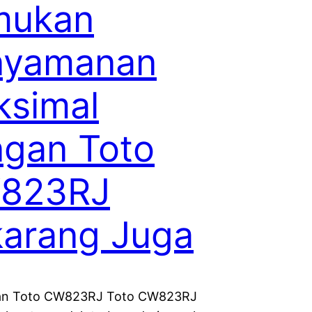
mukan
nyamanan
simal
gan Toto
823RJ
arang Juga
an Toto CW823RJ Toto CW823RJ