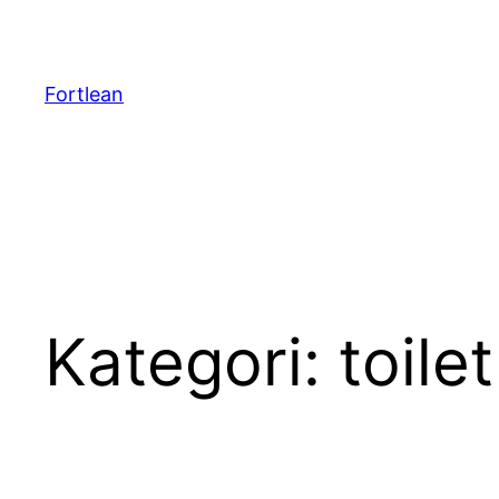
Lewati
ke
konten
Fortlean
Kategori:
toile