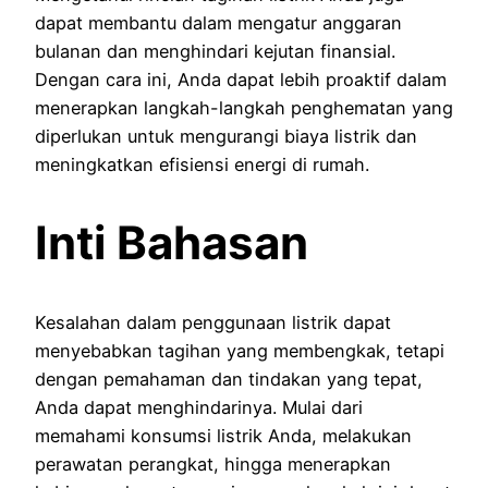
dapat membantu dalam mengatur anggaran
bulanan dan menghindari kejutan finansial.
Dengan cara ini, Anda dapat lebih proaktif dalam
menerapkan langkah-langkah penghematan yang
diperlukan untuk mengurangi biaya listrik dan
meningkatkan efisiensi energi di rumah.
Inti Bahasan
Kesalahan dalam penggunaan listrik dapat
menyebabkan tagihan yang membengkak, tetapi
dengan pemahaman dan tindakan yang tepat,
Anda dapat menghindarinya. Mulai dari
memahami konsumsi listrik Anda, melakukan
perawatan perangkat, hingga menerapkan