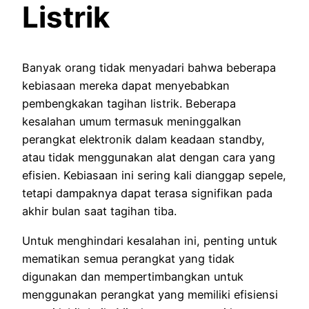
Listrik
Banyak orang tidak menyadari bahwa beberapa
kebiasaan mereka dapat menyebabkan
pembengkakan tagihan listrik. Beberapa
kesalahan umum termasuk meninggalkan
perangkat elektronik dalam keadaan standby,
atau tidak menggunakan alat dengan cara yang
efisien. Kebiasaan ini sering kali dianggap sepele,
tetapi dampaknya dapat terasa signifikan pada
akhir bulan saat tagihan tiba.
Untuk menghindari kesalahan ini, penting untuk
mematikan semua perangkat yang tidak
digunakan dan mempertimbangkan untuk
menggunakan perangkat yang memiliki efisiensi