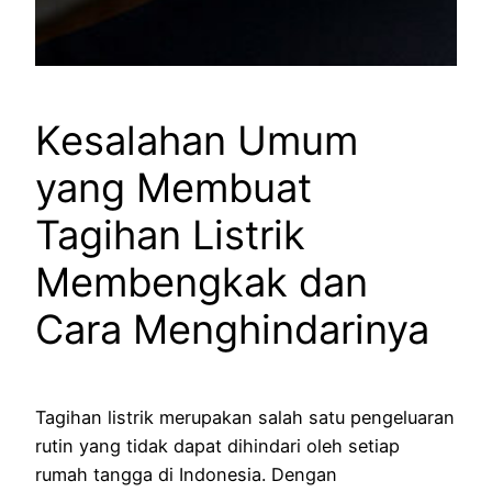
Kesalahan Umum
yang Membuat
Tagihan Listrik
Membengkak dan
Cara Menghindarinya
Tagihan listrik merupakan salah satu pengeluaran
rutin yang tidak dapat dihindari oleh setiap
rumah tangga di Indonesia. Dengan