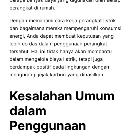
berapa banyak daya yang digunakan oleh setiap
perangkat di rumah.
Dengan memahami cara kerja perangkat listrik
dan bagaimana mereka mempengaruhi konsumsi
energi, Anda dapat membuat keputusan yang
lebih cerdas dalam penggunaan perangkat
tersebut. Hal ini tidak hanya akan membantu
dalam mengelola biaya listrik, tetapi juga
berdampak positif pada lingkungan dengan
mengurangi jejak karbon yang dihasilkan.
Kesalahan Umum
dalam
Penggunaan