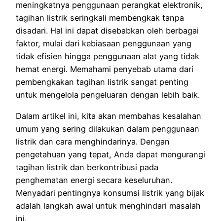
meningkatnya penggunaan perangkat elektronik,
tagihan listrik seringkali membengkak tanpa
disadari. Hal ini dapat disebabkan oleh berbagai
faktor, mulai dari kebiasaan penggunaan yang
tidak efisien hingga penggunaan alat yang tidak
hemat energi. Memahami penyebab utama dari
pembengkakan tagihan listrik sangat penting
untuk mengelola pengeluaran dengan lebih baik.
Dalam artikel ini, kita akan membahas kesalahan
umum yang sering dilakukan dalam penggunaan
listrik dan cara menghindarinya. Dengan
pengetahuan yang tepat, Anda dapat mengurangi
tagihan listrik dan berkontribusi pada
penghematan energi secara keseluruhan.
Menyadari pentingnya konsumsi listrik yang bijak
adalah langkah awal untuk menghindari masalah
ini.