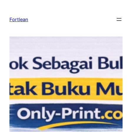
Lewati
ke
Fortlean
konten