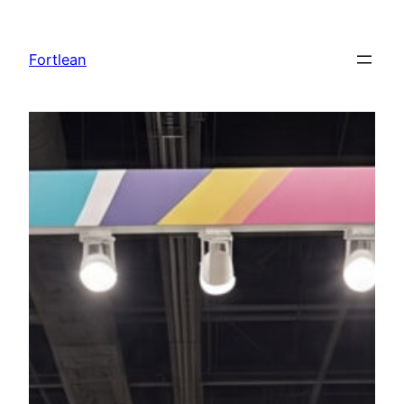
Lewati
ke
Fortlean
konten