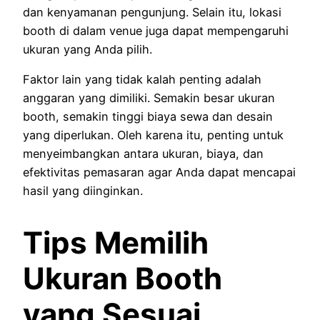
dan kenyamanan pengunjung. Selain itu, lokasi
booth di dalam venue juga dapat mempengaruhi
ukuran yang Anda pilih.
Faktor lain yang tidak kalah penting adalah
anggaran yang dimiliki. Semakin besar ukuran
booth, semakin tinggi biaya sewa dan desain
yang diperlukan. Oleh karena itu, penting untuk
menyeimbangkan antara ukuran, biaya, dan
efektivitas pemasaran agar Anda dapat mencapai
hasil yang diinginkan.
Tips Memilih
Ukuran Booth
yang Sesuai