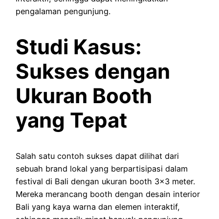
pengalaman pengunjung.
Studi Kasus:
Sukses dengan
Ukuran Booth
yang Tepat
Salah satu contoh sukses dapat dilihat dari
sebuah brand lokal yang berpartisipasi dalam
festival di Bali dengan ukuran booth 3×3 meter.
Mereka merancang booth dengan desain interior
Bali yang kaya warna dan elemen interaktif,