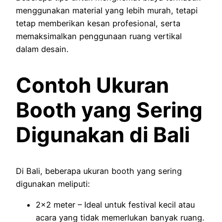
menggunakan material yang lebih murah, tetapi
tetap memberikan kesan profesional, serta
memaksimalkan penggunaan ruang vertikal
dalam desain.
Contoh Ukuran
Booth yang Sering
Digunakan di Bali
Di Bali, beberapa ukuran booth yang sering
digunakan meliputi:
2×2 meter – Ideal untuk festival kecil atau
acara yang tidak memerlukan banyak ruang.