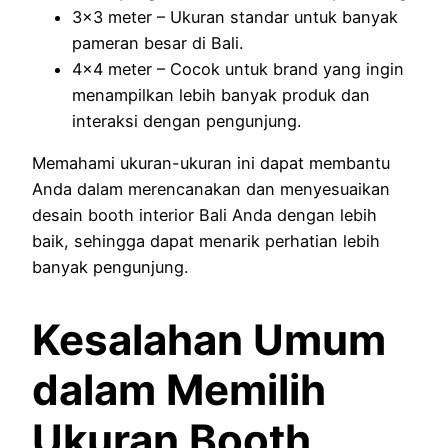
3×3 meter – Ukuran standar untuk banyak
pameran besar di Bali.
4×4 meter – Cocok untuk brand yang ingin
menampilkan lebih banyak produk dan
interaksi dengan pengunjung.
Memahami ukuran-ukuran ini dapat membantu
Anda dalam merencanakan dan menyesuaikan
desain booth interior Bali Anda dengan lebih
baik, sehingga dapat menarik perhatian lebih
banyak pengunjung.
Kesalahan Umum
dalam Memilih
Ukuran Booth