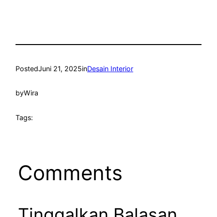
Posted
Juni 21, 2025
in
Desain Interior
by
Wira
Tags:
Comments
Tinggalkan Balasan