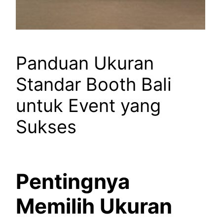
Panduan Ukuran
Standar Booth Bali
untuk Event yang
Sukses
Pentingnya
Memilih Ukuran