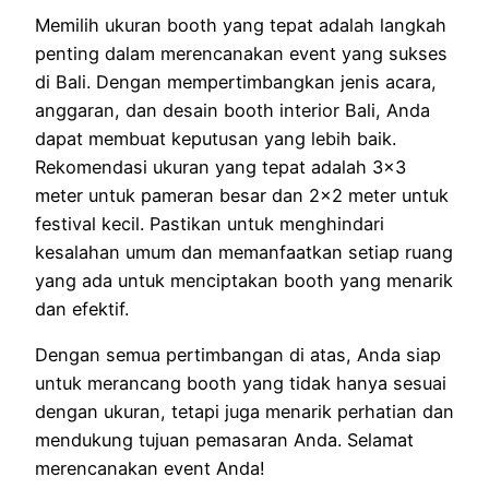
Memilih ukuran booth yang tepat adalah langkah
penting dalam merencanakan event yang sukses
di Bali. Dengan mempertimbangkan jenis acara,
anggaran, dan desain booth interior Bali, Anda
dapat membuat keputusan yang lebih baik.
Rekomendasi ukuran yang tepat adalah 3×3
meter untuk pameran besar dan 2×2 meter untuk
festival kecil. Pastikan untuk menghindari
kesalahan umum dan memanfaatkan setiap ruang
yang ada untuk menciptakan booth yang menarik
dan efektif.
Dengan semua pertimbangan di atas, Anda siap
untuk merancang booth yang tidak hanya sesuai
dengan ukuran, tetapi juga menarik perhatian dan
mendukung tujuan pemasaran Anda. Selamat
merencanakan event Anda!