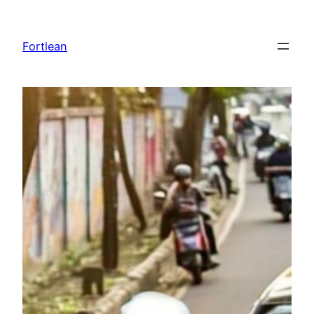
Lewati
ke
Fortlean
konten