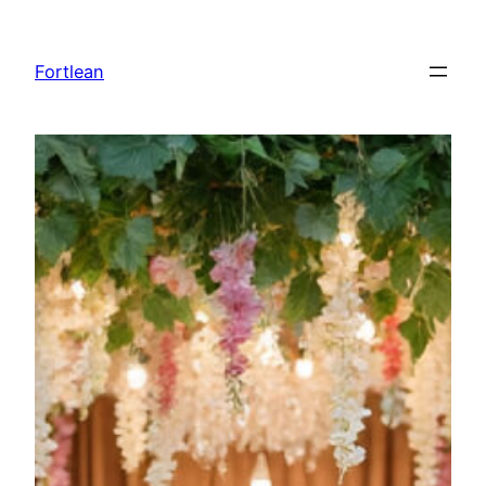
Lewati
ke
Fortlean
konten