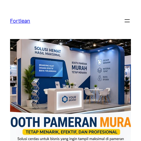
Lewati
ke
Fortlean
konten