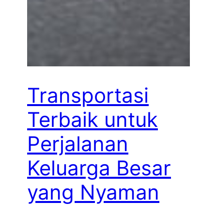
Transportasi
Terbaik untuk
Perjalanan
Keluarga Besar
yang Nyaman