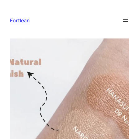
Lewati
ke
Fortlean
konten